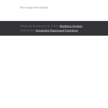
No image description ...
Mairie de Bretteville © 2018 -
Mentions légales
-
Réalisé par
Alexandre Maurouard Freelance