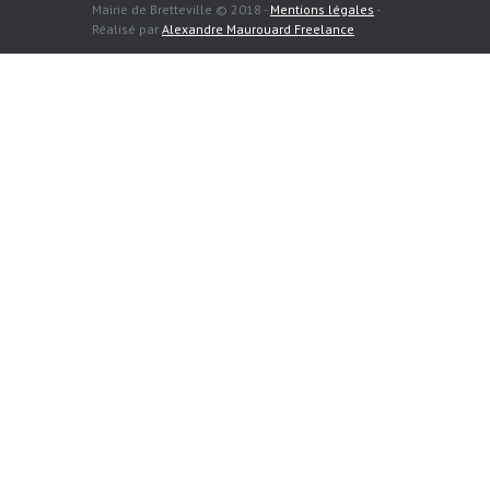
Mairie de Bretteville © 2018 -
Mentions légales
-
Réalisé par
Alexandre Maurouard Freelance