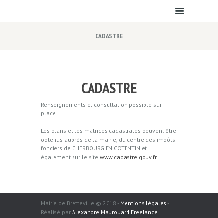
CADASTRE
CADASTRE
Renseignements et consultation possible sur
place.
Les plans et les matrices cadastrales peuvent être
obtenus auprès de la mairie, du centre des impôts
fonciers de CHERBOURG EN COTENTIN et
également sur le site
www.cadastre.gouv.fr
Mairie de Bretteville © 2018 -
Mentions légales
-
Réalisé par
Alexandre Maurouard Freelance