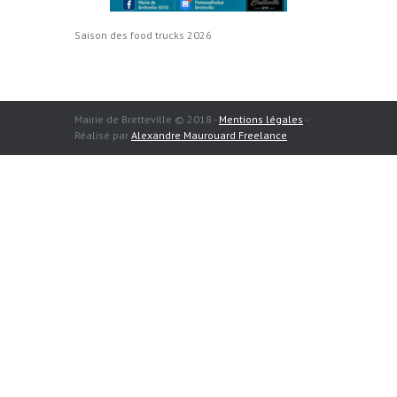
Saison des food trucks 2026
Mairie de Bretteville © 2018 -
Mentions légales
-
Réalisé par
Alexandre Maurouard Freelance