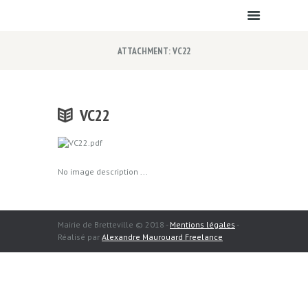
ATTACHMENT: VC22
VC22
No image description ...
Mairie de Bretteville © 2018 -
Mentions légales
-
Réalisé par
Alexandre Maurouard Freelance