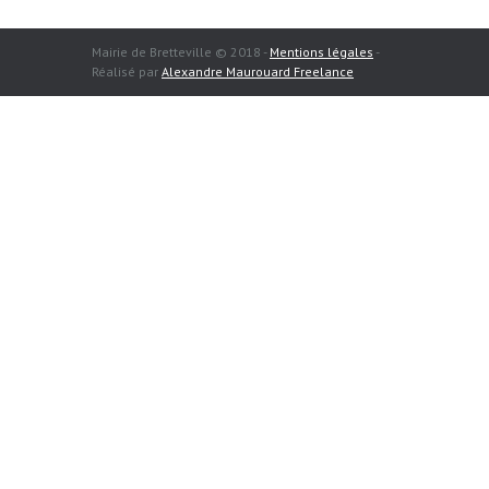
Mairie de Bretteville © 2018 -
Mentions légales
-
Réalisé par
Alexandre Maurouard Freelance