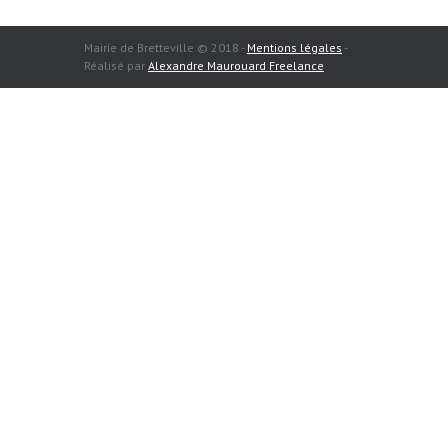
Mairie de Bretteville © 2018 -
Mentions légales
-
Réalisé par
Alexandre Maurouard Freelance