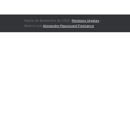
Mairie de Bretteville © 2018 -
Mentions légales
-
Réalisé par
Alexandre Maurouard Freelance