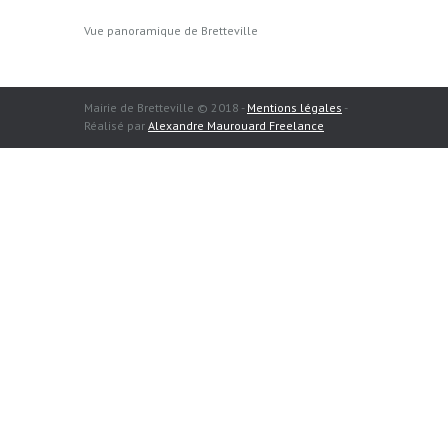
Vue panoramique de Bretteville
Mairie de Bretteville © 2018 -
Mentions légales
-
Réalisé par
Alexandre Maurouard Freelance