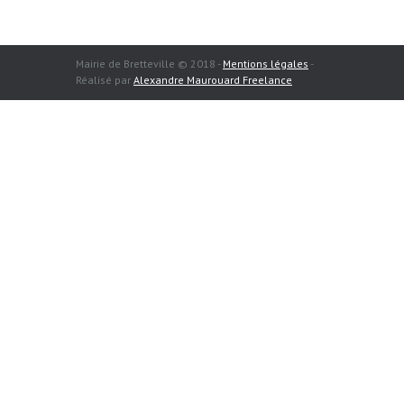
Mairie de Bretteville © 2018 -
Mentions légales
-
Réalisé par
Alexandre Maurouard Freelance