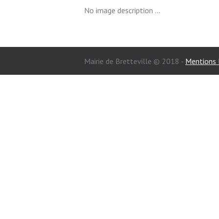
No image description ...
Mairie de Bretteville © 2018 -
Mentions 