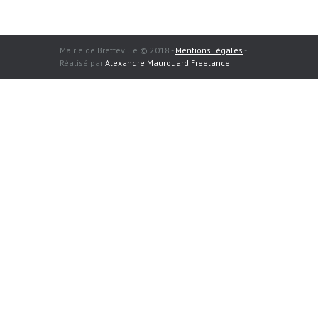
Mairie de Bretteville © 2018 -
Mentions légales
-
Réalisé par
Alexandre Maurouard Freelance