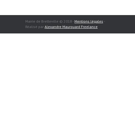
Mairie de Bretteville © 2018 -
Mentions légales
-
Réalisé par
Alexandre Maurouard Freelance